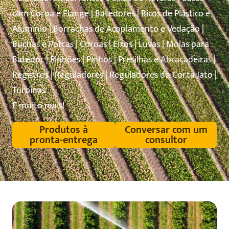
com Coroa e Flange | Batedores | Bicos de Plástico e
Alumínio | Borrachas de Acoplamento e Vedação |
Buchas e Porcas | Coroas | Eixos | Luvas | Molas para
Batedor | Pinhões | Pinhos | Presilhas e Abraçadeiras |
Registros | Reguladores | Reguladores do Corta Jato |
Turbinas
E muito mais!
Produtos à
Conversar com um
pronta-entrega
consultor