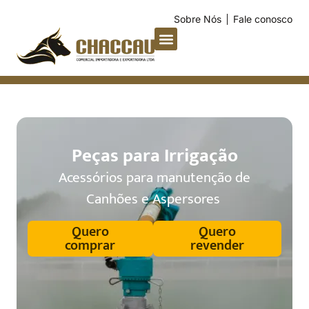
Sobre Nós
Fale conosco
Peças para Irrigação
Acessórios para manutenção de
Canhões e Aspersores
Quero
Quero
comprar
revender