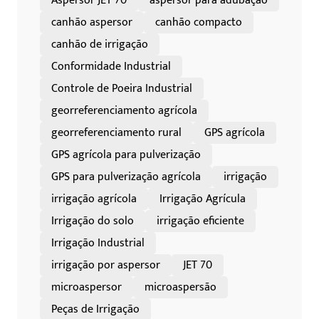
Aspersor JET 70
aspersor para adubação
canhão aspersor
canhão compacto
canhão de irrigação
Conformidade Industrial
Controle de Poeira Industrial
georreferenciamento agrícola
georreferenciamento rural
GPS agrícola
GPS agrícola para pulverização
GPS para pulverização agrícola
irrigação
irrigação agrícola
Irrigação Agrícula
Irrigação do solo
irrigação eficiente
Irrigação Industrial
irrigação por aspersor
JET 70
microaspersor
microaspersão
Peças de Irrigação