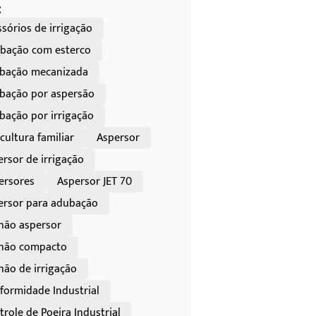
:
sórios de irrigação
bação com esterco
bação mecanizada
bação por aspersão
bação por irrigação
cultura familiar
Aspersor
ersor de irrigação
ersores
Aspersor JET 70
ersor para adubação
hão aspersor
hão compacto
hão de irrigação
formidade Industrial
role de Poeira Industrial