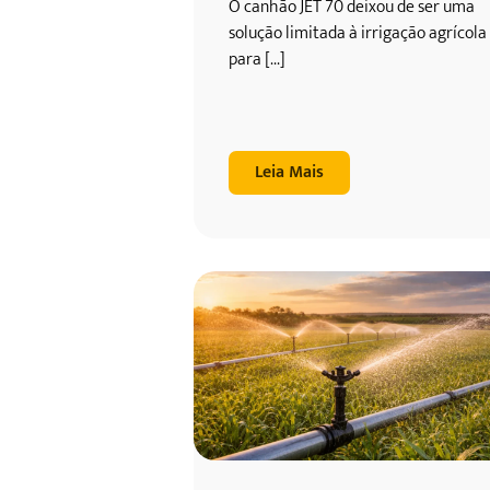
O canhão JET 70 deixou de ser uma
solução limitada à irrigação agrícola
para [...]
Leia Mais