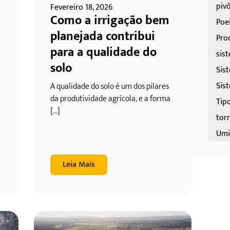
pivô
Fevereiro 18, 2026
Como a irrigação bem
Poei
planejada contribui
Pro
para a qualidade do
sis
solo
Sis
Sis
A qualidade do solo é um dos pilares
da produtividade agrícola, e a forma
Tip
[...]
tor
Umid
Leia Mais