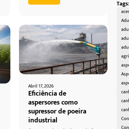
Tags
aces
Adu
adu
adu
adu
agri
asp
Asp
asp
Abril 17, 2026
Eficiência de
can
aspersores como
can
supressor de poeira
can
industrial
Con
Cont