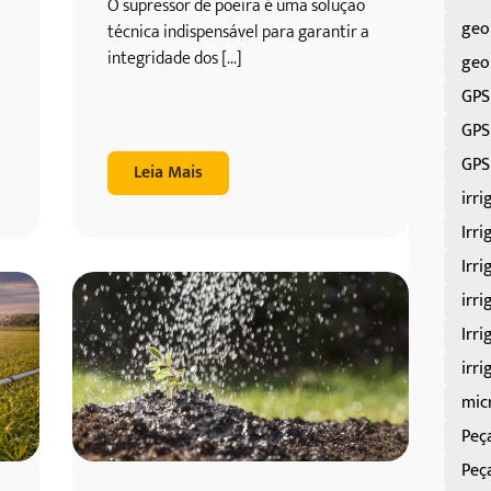
O supressor de poeira é uma solução
geo
técnica indispensável para garantir a
integridade dos [...]
geo
GPS
GPS
GPS
Leia Mais
irri
Irri
Irri
irri
Irri
irr
mic
Peç
Peç