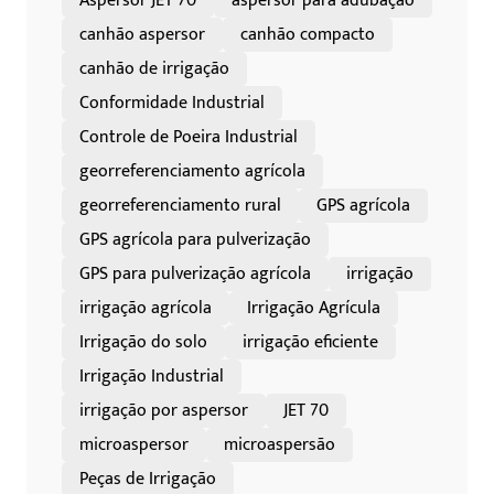
Aspersor JET 70
aspersor para adubação
canhão aspersor
canhão compacto
canhão de irrigação
Conformidade Industrial
Controle de Poeira Industrial
georreferenciamento agrícola
georreferenciamento rural
GPS agrícola
GPS agrícola para pulverização
GPS para pulverização agrícola
irrigação
irrigação agrícola
Irrigação Agrícula
Irrigação do solo
irrigação eficiente
Irrigação Industrial
irrigação por aspersor
JET 70
microaspersor
microaspersão
Peças de Irrigação