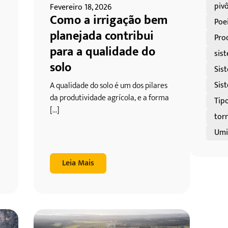
pivô
Fevereiro 18, 2026
Como a irrigação bem
Poei
planejada contribui
Pro
para a qualidade do
sis
solo
Sis
Sis
A qualidade do solo é um dos pilares
da produtividade agrícola, e a forma
Tip
[...]
tor
Umid
Leia Mais