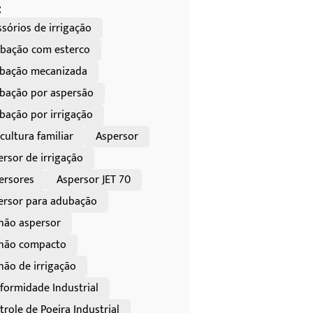
:
sórios de irrigação
bação com esterco
bação mecanizada
bação por aspersão
bação por irrigação
cultura familiar
Aspersor
ersor de irrigação
ersores
Aspersor JET 70
ersor para adubação
hão aspersor
hão compacto
hão de irrigação
formidade Industrial
role de Poeira Industrial