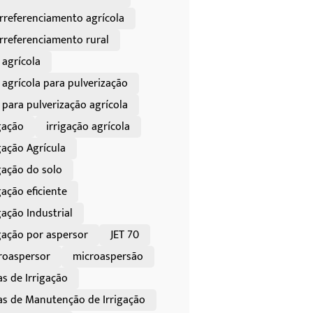
rreferenciamento agrícola
rreferenciamento rural
 agrícola
 agrícola para pulverização
 para pulverização agrícola
gação
irrigação agrícola
gação Agrícula
gação do solo
gação eficiente
gação Industrial
igação por aspersor
JET 70
roaspersor
microaspersão
as de Irrigação
as de Manutenção de Irrigação