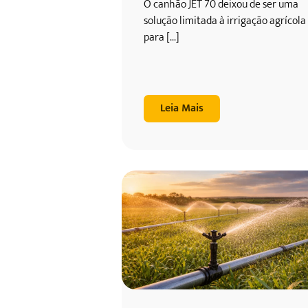
O canhão JET 70 deixou de ser uma
solução limitada à irrigação agrícola
para [...]
Leia Mais