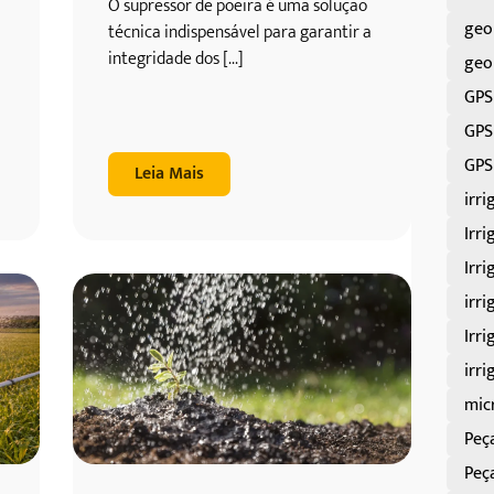
O supressor de poeira é uma solução
geo
técnica indispensável para garantir a
integridade dos [...]
geo
GPS
GPS
GPS
Leia Mais
irri
Irri
Irri
irri
Irri
irr
mic
Peç
Peç