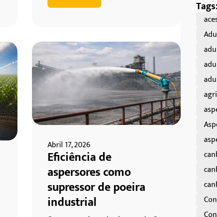
Tags
aces
Adu
adu
adu
adu
agri
asp
Asp
asp
Abril 17, 2026
Eficiência de
can
aspersores como
can
supressor de poeira
can
industrial
Con
Cont