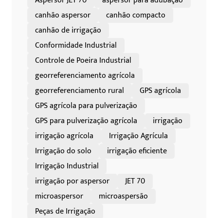
Aspersor JET 70
aspersor para adubação
canhão aspersor
canhão compacto
canhão de irrigação
Conformidade Industrial
Controle de Poeira Industrial
georreferenciamento agrícola
georreferenciamento rural
GPS agrícola
GPS agrícola para pulverização
GPS para pulverização agrícola
irrigação
irrigação agrícola
Irrigação Agrícula
Irrigação do solo
irrigação eficiente
Irrigação Industrial
irrigação por aspersor
JET 70
microaspersor
microaspersão
Peças de Irrigação